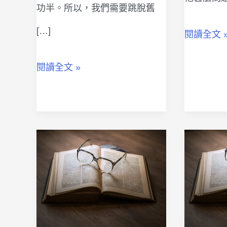
功半。所以，我們需要跳脫舊
[…]
一
閱讀全文 
個
行
閱讀全文 »
杯
銷
子
的
與
魔
人
法
類
師：
的
創
『創
新