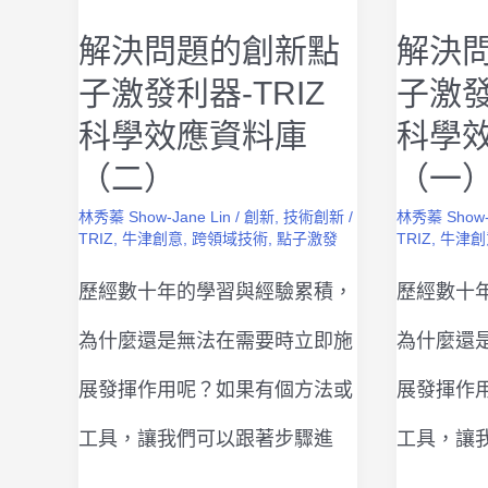
新』
解決問題的創新點
解決
故
子激發利器-TRIZ
子激發
事
科學效應資料庫
科學
（二）
（一
林秀蓁 Show-Jane Lin
/
創新
,
技術創新
/
林秀蓁 Show-
TRIZ
,
牛津創意
,
跨領域技術
,
點子激發
TRIZ
,
牛津創
歷經數十年的學習與經驗累積，
歷經數十
為什麼還是無法在需要時立即施
為什麼還
展發揮作用呢？如果有個方法或
展發揮作
工具，讓我們可以跟著步驟進
工具，讓