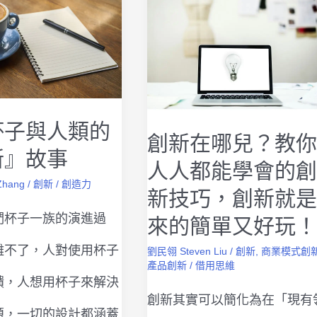
杯子與人類的
創新在哪兒？教你
新』故事
人人都能學會的創
Zhang
/
創新
/
創造力
新技巧，創新就是
們杯子一族的演進過
來的簡單又好玩！
離不了，人對使用杯子
劉民翎 Steven Liu
/
創新
,
商業模式創
產品創新
/
借用思維
饋，人想用杯子來解決
創新其實可以簡化為在「現有
題，一切的設計都涵蓋