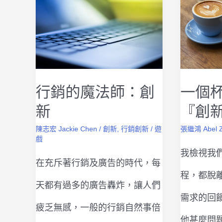
行銷的魔法師：創
一個
新
『創
陳志宏 Jackie Chen
/
創新
,
行銷創新
/
遊
張繼鴻 Abel 
戲
我檢視我
在充斥著行銷及廣告的時代，每
程，都脫
天都有過多的廣告轟炸，讓人們
需求的回
疲乏無感，一般的行銷自然事倍
他甚麼問