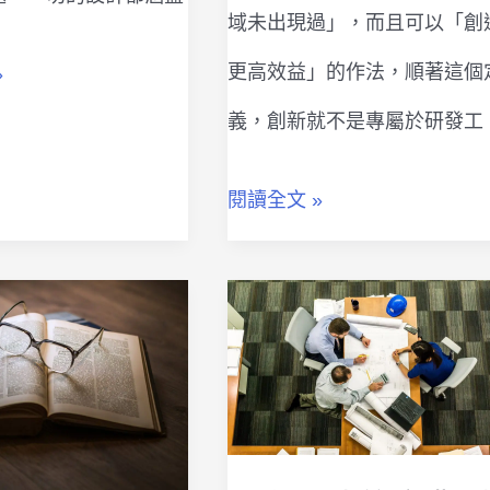
域未出現過」，而且可以「創
更高效益」的作法，順著這個
»
義，創新就不是專屬於研發工
創
閱讀全文 »
新
在
哪
兒？
教