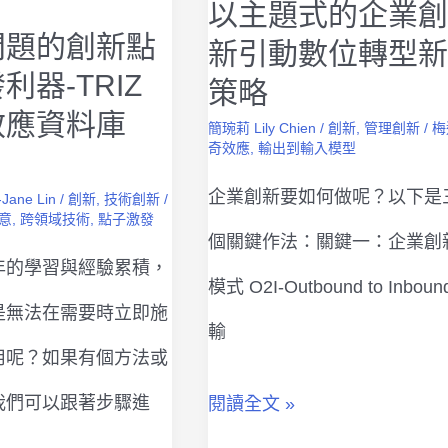
你
以主題式的企業創
問題的創新點
新引動數位轉型新
人
利器-TRIZ
策略
人
效應資料庫
簡琬莉 Lily Chien
/
創新
,
管理創新
/
梅
都
奇效應
,
輸出到輸入模型
）
能
企業創新要如何做呢？以下是
Jane Lin
/
創新
,
技術創新
/
意
,
跨領域技術
,
點子激發
學
個關鍵作法：關鍵一：企業創
年的學習與經驗累積，
會
模式 O2I-Outbound to Inboun
是無法在需要時立即施
的
輸
用呢？如果有個方法或
創
我們可以跟著步驟進
以
閱讀全文 »
新
主