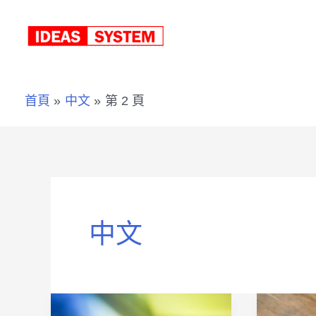
跳
至
主
首頁
中文
第 2 頁
要
內
容
中文