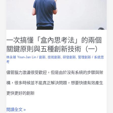
想
思
法
考
法」
一次搞懂「盒內思考法」的兩個
的
關鍵原則與五種創新技術（一）
兩
林永禎 Youn-Jan Lin
/
創新
,
技術創新
,
研發創新
,
管理創新
/
系統思
個
考
關
儘管腦力激盪很受歡迎，但是由於沒有系統的步驟與架
鍵
構，很多時候並不能真正解決問題，想要快速有效產生
原
更快更好的創新
則
一
閱讀全文 »
與