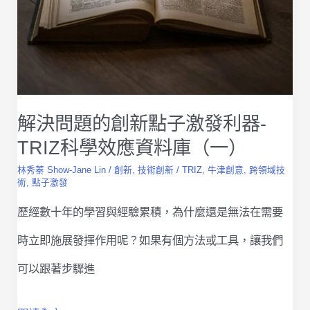
新
（一）
點
子
激
解決問題的創新點子激發利器-
發
TRIZ科學效應資料庫（一）
利
林秀蓁 Show-Jane Lin
/
創新
,
技術創新
/
TRIZ
,
牛津創意
,
跨領域技
器-
術
,
點子激發
TRIZ
歷經數十年的學習與經驗累積，為什麼還是無法在需要
科
時立即施展發揮作用呢？如果有個方法或工具，讓我們
學
可以跟著步驟進
效