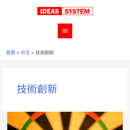
跳
至
主
主
要
要
首頁
中文
技術創新
內
選
容
單
技術創新