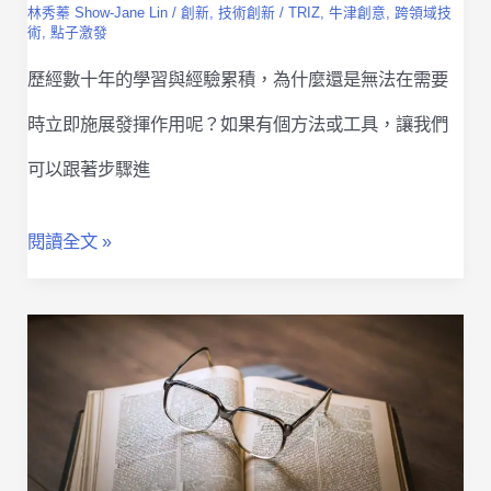
林秀蓁 Show-Jane Lin
/
創新
,
技術創新
/
TRIZ
,
牛津創意
,
跨領域技
關
術
,
點子激發
鍵
歷經數十年的學習與經驗累積，為什麼還是無法在需要
原
時立即施展發揮作用呢？如果有個方法或工具，讓我們
則
可以跟著步驟進
與
解
閱讀全文 »
五
決
種
問
創
題
新
的
技
創
術