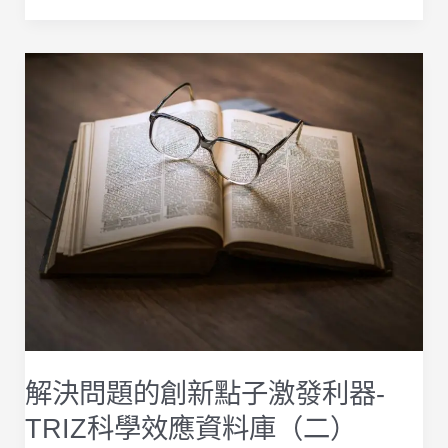
次
五
搞
種
懂
創
「盒
新
內
技
思
術
考
（二）
法」
的
解決問題的創新點子激發利器-
兩
TRIZ科學效應資料庫（二）
個