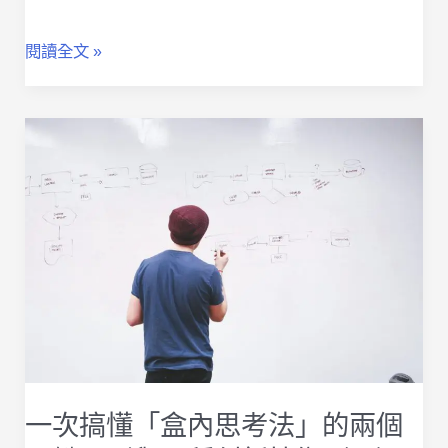
比
閱讀全文 »
腦
力
激
盪
更
聚
焦
有
一次搞懂「盒內思考法」的兩個
效