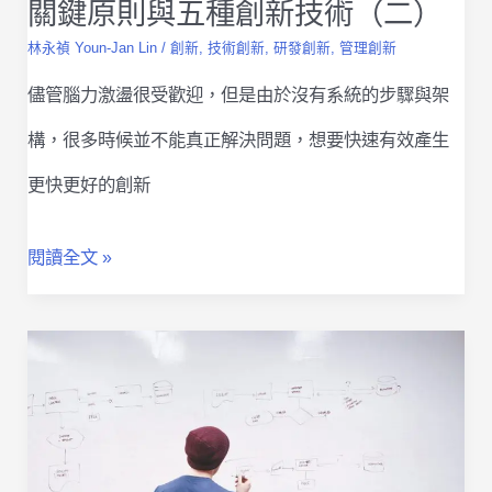
關鍵原則與五種創新技術（二）
的
林永禎 Youn-Jan Lin
/
創新
,
技術創新
,
研發創新
,
管理創新
創
儘管腦力激盪很受歡迎，但是由於沒有系統的步驟與架
意
構，很多時候並不能真正解決問題，想要快速有效產生
發
更快更好的創新
想
利
一
閱讀全文 »
器：
次
焦
搞
點
懂
物
「盒
聯
內