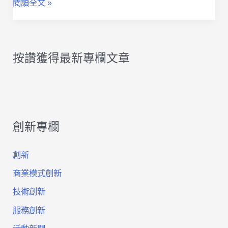
解
閱讀全文 »
應
決
資
問
料
按讚獲得最新專欄文章
題
庫
的
（二）
創
創新專欄
新
點
創新
子
商業模式創新
激
技術創新
服務創新
發