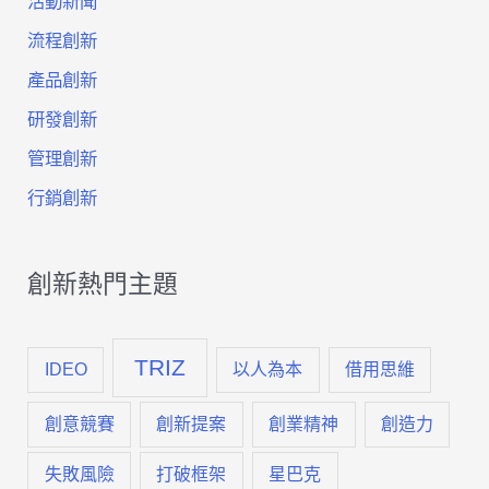
活動新聞
利
流程創新
器-
產品創新
TRIZ
研發創新
科
管理創新
學
行銷創新
效
應
創新熱門主題
資
TRIZ
料
IDEO
以人為本
借用思維
庫
創意競賽
創新提案
創業精神
創造力
（一）
失敗風險
打破框架
星巴克