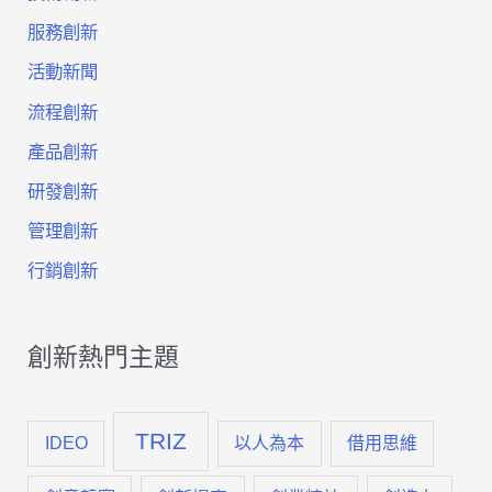
服務創新
點
活動新聞
創
流程創新
新
產品創新
引
研發創新
爆
管理創新
全
行銷創新
新
商
創新熱門主題
機
TRIZ
（一）
IDEO
以人為本
借用思維