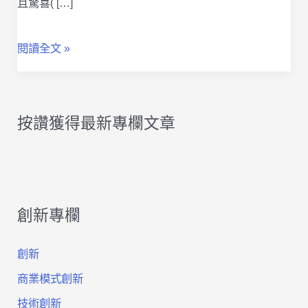
且驚喜( […]
創
閱讀全文 »
新
在
按讚獲得最新專欄文章
哪
兒？
讓
創新專欄
你
透
創新
過
商業模式創新
單
技術創新