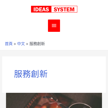
跳
至
主
主
要
要
首頁
中文
服務創新
內
選
容
單
服務創新