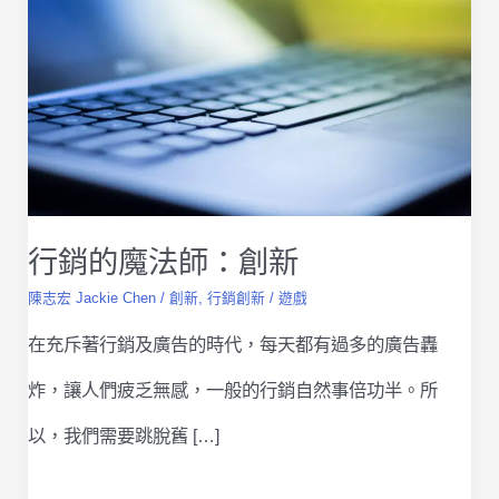
行銷的魔法師：創新
陳志宏 Jackie Chen
/
創新
,
行銷創新
/
遊戲
在充斥著行銷及廣告的時代，每天都有過多的廣告轟
炸，讓人們疲乏無感，一般的行銷自然事倍功半。所
以，我們需要跳脫舊 […]