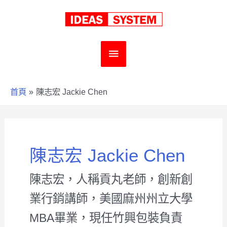
跳
至
主
主
要
要
首頁
陳志宏 Jackie Chen
內
選
容
單
陳志宏 Jackie Chen
陳志宏，人稱貢丸老師，創新創
業行銷講師，美國麻州州立大學
MBA畢業，現任竹興包裝負責