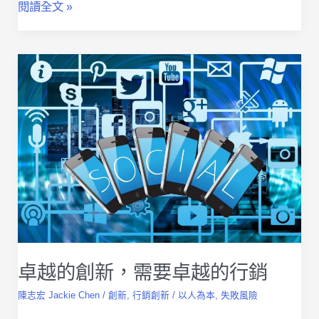
行
閱讀全文 »
銷
的
魔
法
師：
創
新
卓越的創新，需要卓越的行銷
陳志宏 Jackie Chen
/
創新
,
行銷創新
/
以人為本
,
失敗風險