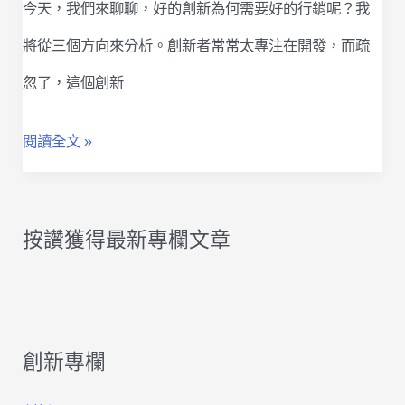
今天，我們來聊聊，好的創新為何需要好的行銷呢？我
將從三個方向來分析。創新者常常太專注在開發，而疏
忽了，這個創新
卓
閱讀全文 »
越
的
按讚獲得最新專欄文章
創
新，
需
創新專欄
要
卓