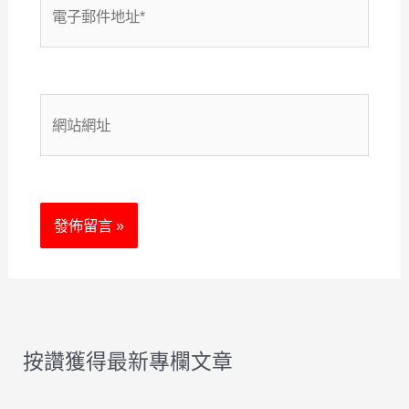
電
子
郵
網
件
站
地
網
址
址
*
按讚獲得最新專欄文章