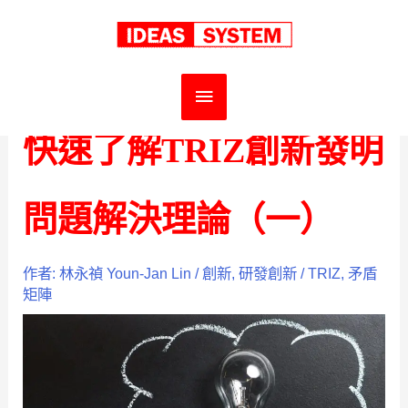
跳
首頁
中文
創新
快速了解TRIZ創新發明問題解決理論（一）
至
主
主
要
要
快速了解TRIZ創新發明
內
選
容
問題解決理論（一）
單
作者:
林永禎 Youn-Jan Lin
/
創新
,
研發創新
/
TRIZ
,
矛盾
矩陣