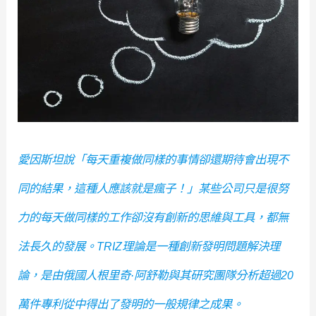
愛因斯坦說「每天重複做同樣的事情卻還期待會出現不
同的結果，這種人應該就是瘋子！」某些公司只是很努
力的每天做同樣的工作卻沒有創新的思維與工具，都無
法長久的發展。TRIZ理論是一種創新發明問題解決理
論，是由俄國人根里奇·阿舒勒與其研究團隊分析超過20
萬件專利從中得出了發明的一般規律之成果。