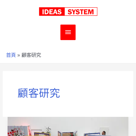
跳
至
主
主
要
要
首頁
顧客研究
內
選
容
單
顧客研究