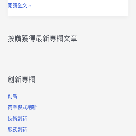
賓
閱讀全文 »
士
Innovation
按讚獲得最新專欄文章
Studio
創
新
創新專欄
工
作
創新
室
商業模式創新
的
技術創新
服務創新
系