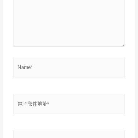
入
內
容...
Name*
電
子
郵
網
件