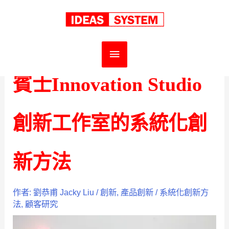
跳
首頁
中文
創新
賓士Innovation Studio創新工作室的系統化創新方法
至
主
主
要
要
賓士Innovation Studio
內
選
容
創新工作室的系統化創
單
新方法
作者:
劉恭甫 Jacky Liu
/
創新
,
產品創新
/
系統化創新方
法
,
顧客研究