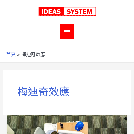
跳
至
主
主
要
要
首頁
梅迪奇效應
內
選
容
單
梅迪奇效應