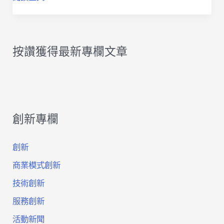
主
題
按讚獲得最新專欄文章
式
的
企
創新專欄
業
創
創新
新
商業模式創新
引
技術創新
服務創新
動
活動新聞
數