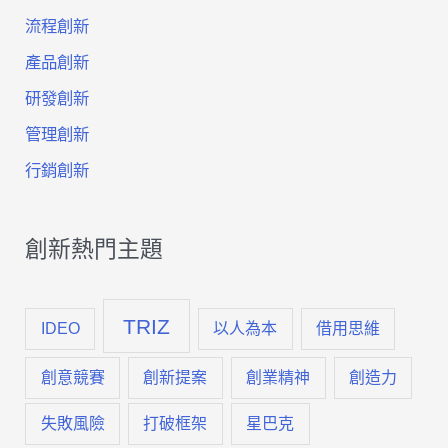
流程創新
位
產品創新
轉
研發創新
型
管理創新
新
行銷創新
策
略
創新熱門主題
TRIZ
IDEO
以人為本
借用思維
創意競賽
創新提案
創業精神
創造力
失敗風險
打破框架
星巴克