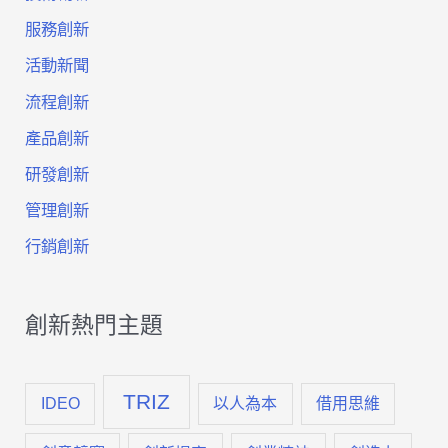
服務創新
點
活動新聞
創
流程創新
新
產品創新
引
研發創新
爆
管理創新
全
行銷創新
新
商
創新熱門主題
機
TRIZ
（一）
IDEO
以人為本
借用思維