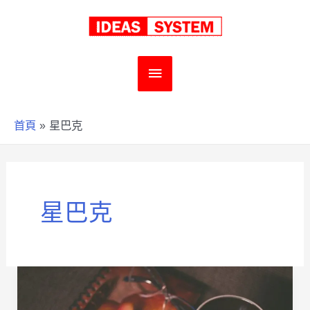
跳
至
主
主
要
要
首頁
星巴克
內
選
容
單
星巴克