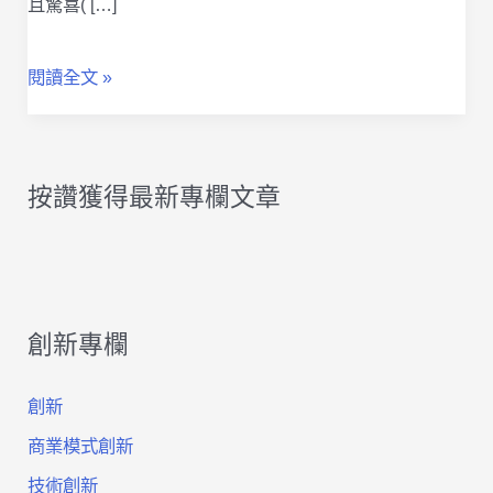
且驚喜( […]
創
閱讀全文 »
新
在
按讚獲得最新專欄文章
哪
兒？
讓
創新專欄
你
透
創新
過
商業模式創新
單
技術創新