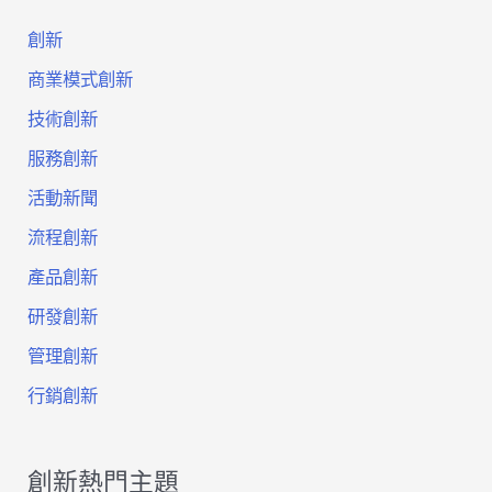
創
創新
意
商業模式創新
創
技術創新
服務創新
業
活動新聞
課
流程創新
學
產品創新
習
研發創新
4
管理創新
種
行銷創新
激
發
創新熱門主題