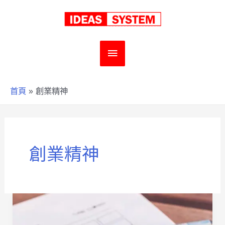
跳
至
主
主
要
要
首頁
創業精神
內
選
容
單
創業精神