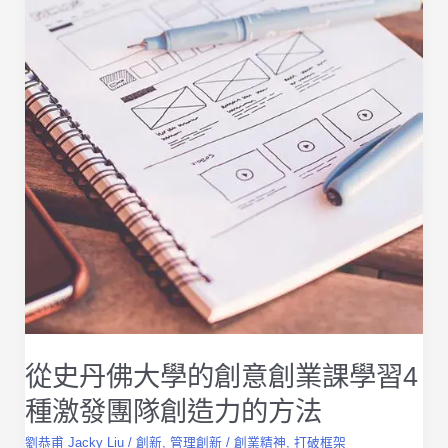
從史丹佛大學的創意創業課學習4
種激發團隊創造力的方法
劉恭甫 Jacky Liu
/
創新
,
管理創新
/
創業精神
,
打破框架