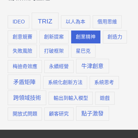
團
TRIZ
隊
IDEO
以人為本
借用思維
創
創意競賽
創新提案
創業精神
創造力
造
失敗風險
打破框架
星巴克
力
牛津創意
梅迪奇效應
永續經營
的
矛盾矩陣
系統化創新方法
系統思考
方
法
跨領域技術
輸出到輸入模型
遊戲
點子激發
開放式問題
顧客研究