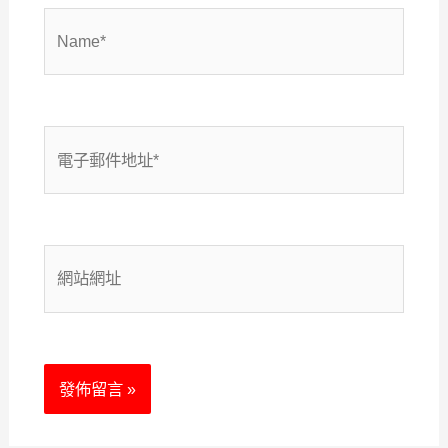
Name*
電
子
郵
網
件
站
地
網
址
址
*