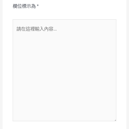
欄位標示為
*
請
在
這
裡
輸
入
內
容...