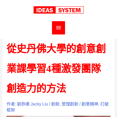
跳
首頁
中文
創新
從史丹佛大學的創意創業課學習4種激發團隊創造力的方
至
法
主
主
要
要
從史丹佛大學的創意創
內
選
容
單
業課學習4種激發團隊
創造力的方法
作者:
劉恭甫 Jacky Liu
/
創新
,
管理創新
/
創業精神
,
打破
框架