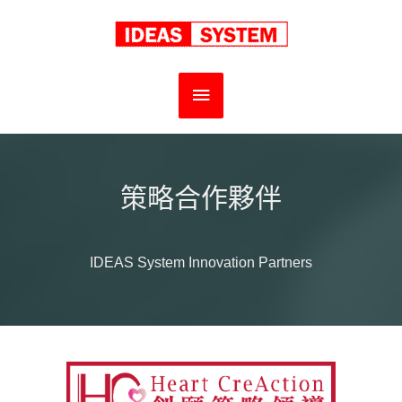
跳
至
主
主
要
要
內
選
策略合作夥伴
容
單
IDEAS System Innovation Partners