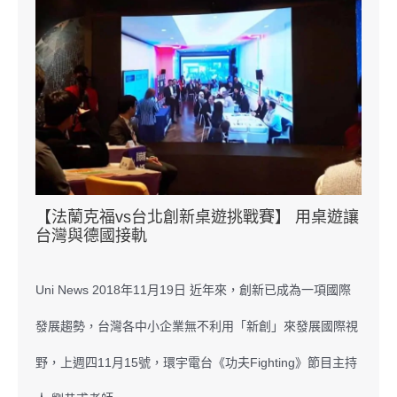
【法蘭克福vs台北創新桌遊挑戰賽】 用桌遊讓
台灣與德國接軌
Uni News 2018年11月19日 近年來，創新已成為一項國際
發展趨勢，台灣各中小企業無不利用「新創」來發展國際視
野，上週四11月15號，環宇電台《功夫Fighting》節目主持