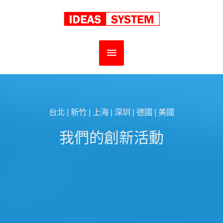
跳
至
主
主
要
要
內
選
容
台北 | 新竹 | 上海 | 深圳 | 德國 | 美國
單
我們的創新活動